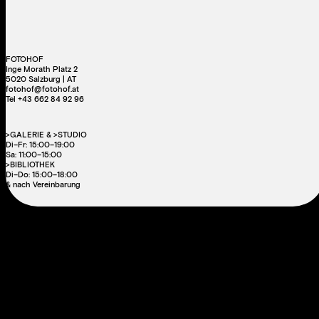
FOTOHOF
Inge Morath Platz 2
5020 Salzburg | AT
fotohof@fotohof.at
Tel +43 662 84 92 96
>GALERIE & >STUDIO
Di–Fr: 15:00–19:00
Sa: 11:00–15:00
>BIBLIOTHEK
Di–Do: 15:00–18:00
& nach Vereinbarung