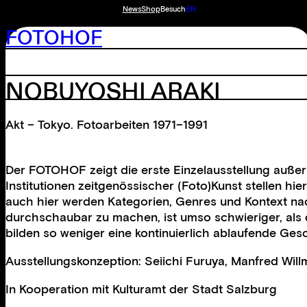
News
Shop
Besuch
EN
FOTOHOF
NOBUYOSHI ARAKI
Akt – Tokyo. Fotoarbeiten 1971–1991
Der FOTOHOF zeigt die erste Einzelausstellung außer
Institutionen zeitgenössischer (Foto)Kunst stellen hi
auch hier werden Kategorien, Genres und Kontext nac
durchschaubar zu machen, ist umso schwieriger, als 
bilden so weniger eine kontinuierlich ablaufende Ge
Ausstellungskonzeption: Seiichi Furuya, Manfred Wil
In Kooperation mit
Kulturamt der Stadt Salzburg