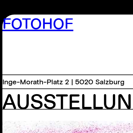
FOTOHOF
>GALERIE
>EDITION
>BIBLIOTHEK
>ARCHIV
>WORKSHOP
Inge-Morath-Platz 2 | 5020 Salzburg
AUSSTELLU