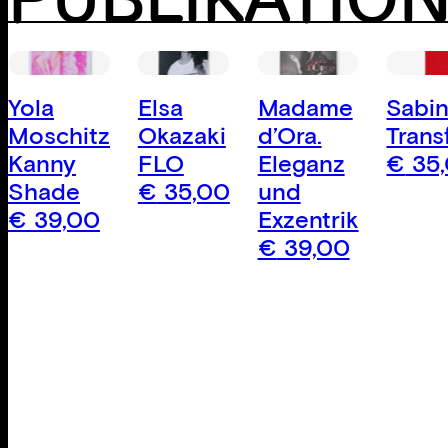
PUBLIKATIO
Yola
Elsa
Madame
Sabin
Moschitz
Okazaki
d’Ora.
Trans
Kanny
FLO
Eleganz
€
35
Shade
€
35,00
und
€
39,00
Exzentrik
€
39,00