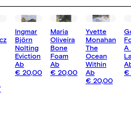
Ingmar
Maria
Yvette
G
cz
Björn
Oliveira
Monahan
F
Nolting
Bone
The
A
Eviction
Foam
Ocean
L
Ab
Ab
Within
A
€
20,00
€
20,00
Ab
€
€
20,00
Y