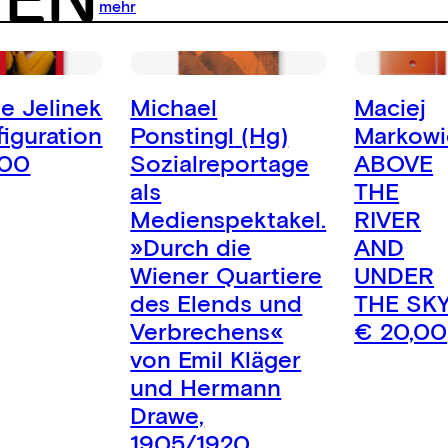
NEN
mehr
e Jelinek
Michael
Maciej
figuration
Ponstingl
(Hg)
Markowi
,00
Sozialreportage
ABOVE
als
THE
Medienspektakel.
RIVER
»Durch die
AND
Wiener Quartiere
UNDER
des Elends und
THE SK
Verbrechens«
€
20,00
von Emil Kläger
und Hermann
Drawe,
1905/1920