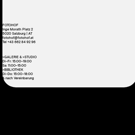
FOTOHOF
Inge Morath Platz 2
5020 Salzburg | AT
fotohof@fotohof.at
Tel +43 662 84 92 96
>GALERIE & >STUDIO
Di–Fr: 15:00–19:00
Sa: 11:00–15:00
>BIBLIOTHEK
Di–Do: 15:00–18:00
& nach Vereinbarung