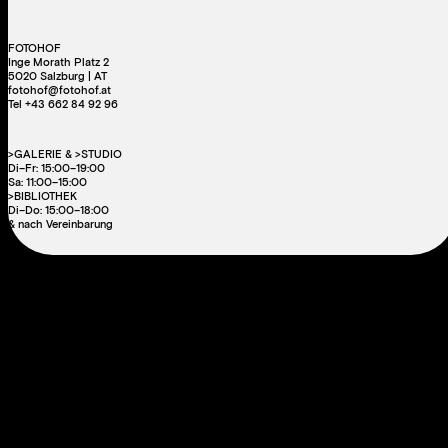
FOTOHOF
Inge Morath Platz 2
5020 Salzburg | AT
fotohof@fotohof.at
Tel +43 662 84 92 96
>GALERIE & >STUDIO
Di–Fr: 15:00–19:00
Sa: 11:00–15:00
>BIBLIOTHEK
Di–Do: 15:00–18:00
& nach Vereinbarung