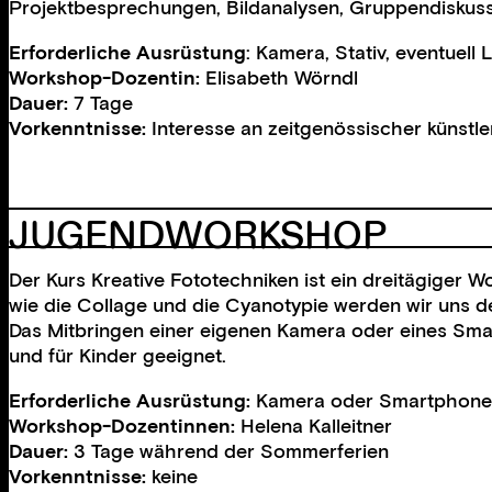
Projektbesprechungen, Bildanalysen, Gruppendiskussio
Erforderliche Ausrüstung
: Kamera, Stativ, eventuell Li
Workshop-Dozentin:
Elisabeth Wörndl
Dauer:
7 Tage
Vorkenntnisse:
Interesse an zeitgenössischer künstl
JUGEND­WORKSHOP
Der Kurs Kreative Fototechniken ist ein dreitägiger W
wie die Collage und die Cyanotypie werden wir uns den
Das Mitbringen einer eigenen Kamera oder eines Smar
und für Kinder geeignet.
Erforderliche Ausrüstung:
Kamera oder Smartphone
Workshop-Dozentinnen:
Helena Kalleitner
Dauer:
3 Tage während der Sommerferien
Vorkenntnisse:
keine