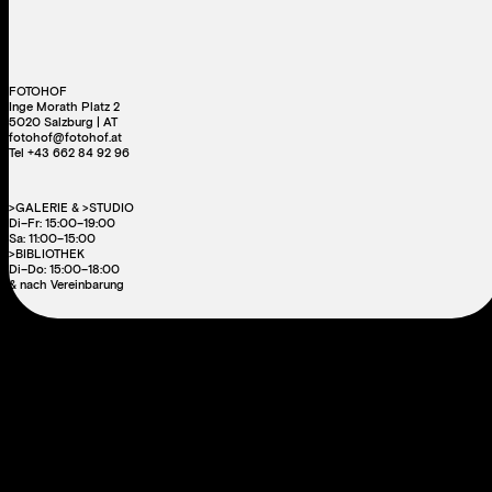
FOTOHOF
Inge Morath Platz 2
5020 Salzburg | AT
fotohof@fotohof.at
Tel +43 662 84 92 96
>GALERIE & >STUDIO
Di–Fr: 15:00–19:00
Sa: 11:00–15:00
>BIBLIOTHEK
Di–Do: 15:00–18:00
& nach Vereinbarung