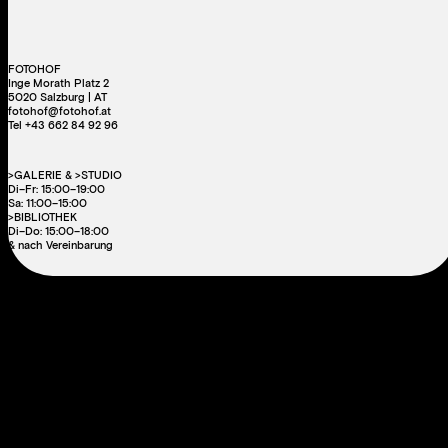
FOTOHOF
Inge Morath Platz 2
5020 Salzburg | AT
fotohof@fotohof.at
Tel +43 662 84 92 96
>GALERIE & >STUDIO
Di–Fr: 15:00–19:00
Sa: 11:00–15:00
>BIBLIOTHEK
Di–Do: 15:00–18:00
& nach Vereinbarung