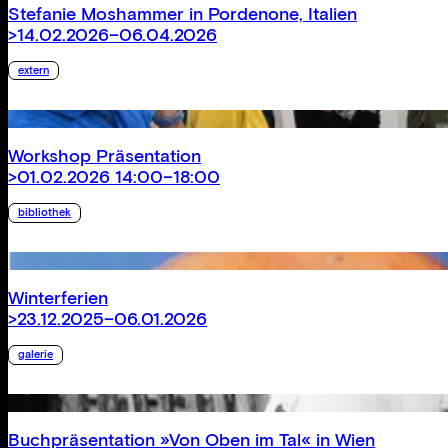
Stefanie Moshammer in Pordenone, Italien
>14.02.2026–06.04.2026
extern
Workshop Präsentation
>01.02.2026 14:00–18:00
bibliothek
Winterferien
>23.12.2025–06.01.2026
galerie
Buchpräsentation »Von Oben im Tal« in Wien