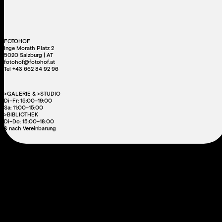
FOTOHOF
Inge Morath Platz 2
5020 Salzburg | AT
fotohof@fotohof.at
Tel +43 662 84 92 96
>GALERIE & >STUDIO
Di–Fr: 15:00–19:00
Sa: 11:00–15:00
>BIBLIOTHEK
Di–Do: 15:00–18:00
& nach Vereinbarung