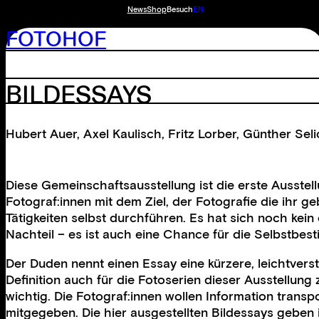
News
Shop
Besuch
EN
FOTOHOF
BILDESSAYS
Hubert Auer
,
Axel Kaulisch
,
Fritz Lorber
,
Günther Seli
Diese Gemeinschaftsausstellung ist die erste Ausstell
Fotograf:innen mit dem Ziel, der Fotografie die ihr 
Tätigkeiten selbst durchführen. Es hat sich noch kein e
Nachteil – es ist auch eine Chance für die Selbstbest
Der Duden nennt einen Essay eine kürzere, leichtvers
Definition auch für die Fotoserien dieser Ausstellung
wichtig. Die Fotograf:innen wollen Information transpo
mitge­geben. Die hier ausgestellten Bildessays geben