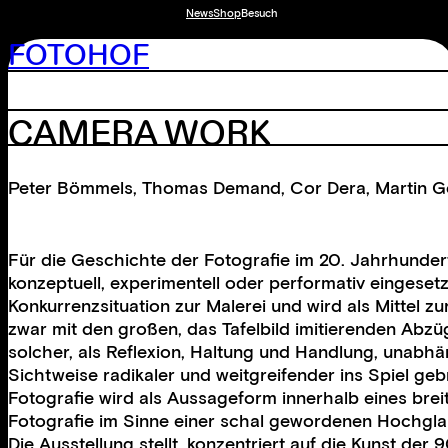
News
Shop
Besuch
FOTOHOF
CAMERA WORK
Peter Bömmels
,
Thomas Demand
,
Cor Dera
,
Martin G
Für die Geschichte der Fotografie im 20. Jahrhunde
konzeptuell, experimentell oder performativ eingesetz
Konkurrenzsituation zur Malerei und wird als Mittel z
zwar mit den großen, das Tafelbild imitierenden Abzü
solcher, als Reflexion, Haltung und Handlung, unabhän
Sichtweise radikaler und weitgreifender ins Spiel geb
Fotografie wird als Aussageform innerhalb eines brei
Fotografie im Sinne einer schal gewordenen Hochglan
Die Ausstellung stellt, konzentriert auf die Kunst der