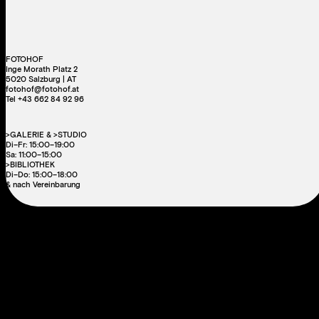
FOTOHOF
Inge Morath Platz 2
5020 Salzburg | AT
fotohof@fotohof.at
Tel +43 662 84 92 96
>GALERIE & >STUDIO
Di–Fr: 15:00–19:00
Sa: 11:00–15:00
>BIBLIOTHEK
Di–Do: 15:00–18:00
& nach Vereinbarung