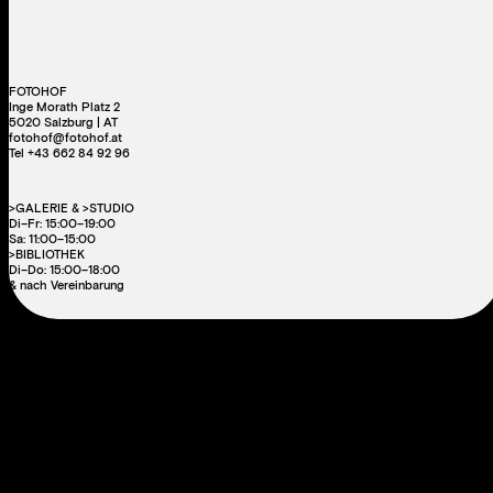
FOTOHOF
Inge Morath Platz 2
5020 Salzburg | AT
fotohof@fotohof.at
Tel +43 662 84 92 96
>GALERIE & >STUDIO
Di–Fr: 15:00–19:00
Sa: 11:00–15:00
>BIBLIOTHEK
Di–Do: 15:00–18:00
& nach Vereinbarung