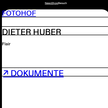
News
Shop
Besuch
FOTOHOF
DIETER HUBER
Flair
↗ DOKUMENTE