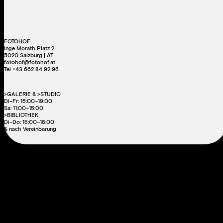
FOTOHOF
Inge Morath Platz 2
5020 Salzburg | AT
fotohof@fotohof.at
Tel +43 662 84 92 96
>GALERIE & >STUDIO
Di–Fr: 15:00–19:00
Sa: 11:00–15:00
>BIBLIOTHEK
Di–Do: 15:00–18:00
& nach Vereinbarung