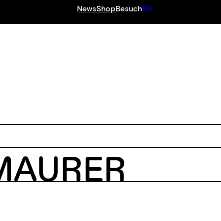
News
Shop
Besuch
EN
MAURER