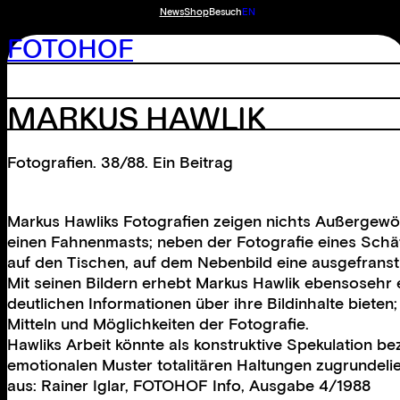
News
Shop
Besuch
EN
FOTOHOF
MARKUS HAWLIK
Fotografien. 38/88. Ein Beitrag
Markus Hawliks Fotografien zeigen nichts Außergewöhn
einen Fahnenmasts; neben der Fotografie eines Schä
auf den Tischen, auf dem Nebenbild eine ausgefran
Mit seinen Bildern erhebt Markus Hawlik ebensosehr ei
deutlichen Informationen über ihre Bildinhalte bieten
Mitteln und Möglichkeiten der Fotografie.
Hawliks Arbeit könnte als konstruktive Spekulation 
emotionalen Muster totalitären Haltungen zugrundelie
aus: Rainer Iglar, FOTOHOF Info, Ausgabe 4/1988