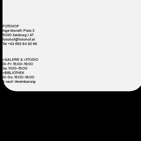
FOTOHOF
Inge Morath Platz 2
5020 Salzburg | AT
fotohof@fotohof.at
Tel +43 662 84 92 96
>GALERIE & >STUDIO
Di–Fr: 15:00–19:00
Sa: 11:00–15:00
>BIBLIOTHEK
Di–Do: 15:00–18:00
& nach Vereinbarung