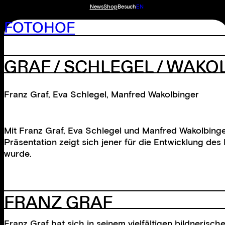
News
Shop
Besuch
EN
FOTOHOF
GRAF / SCHLEGEL / WAKO
Franz Graf
,
Eva Schlegel
,
Manfred Wakolbinger
Mit Franz Graf, Eva Schlegel und Manfred Wakolbinger
Präsentation zeigt sich jener für die Entwicklung des
wurde.
FRANZ GRAF
Franz Graf hat sich in seinem vielfältigen bildneris