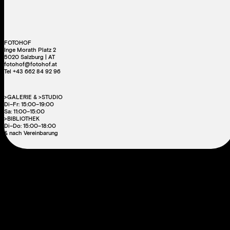
FOTOHOF
Inge Morath Platz 2
5020 Salzburg | AT
fotohof@fotohof.at
Tel +43 662 84 92 96
>GALERIE & >STUDIO
Di–Fr: 15:00–19:00
Sa: 11:00–15:00
>BIBLIOTHEK
Di–Do: 15:00–18:00
& nach Vereinbarung