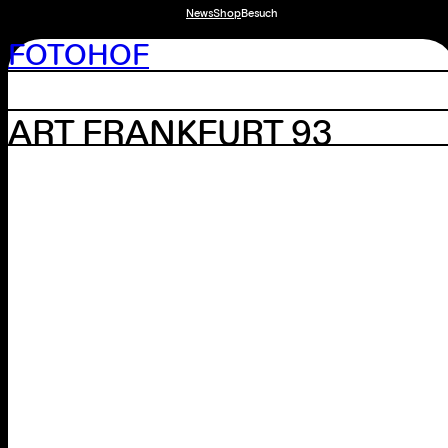
News
Shop
Besuch
FOTOHOF
ART FRANKFURT 93