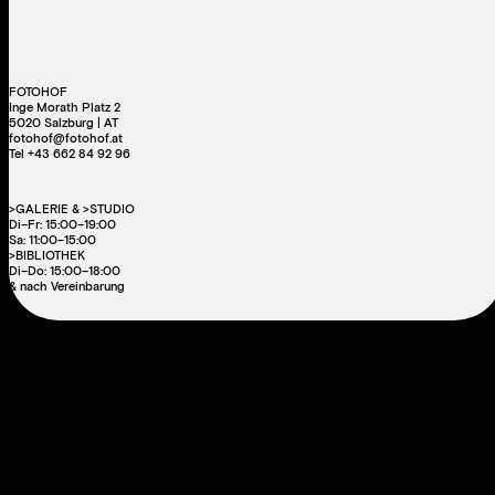
FOTOHOF
Inge Morath Platz 2
5020 Salzburg | AT
fotohof@fotohof.at
Tel +43 662 84 92 96
>GALERIE & >STUDIO
Di–Fr: 15:00–19:00
Sa: 11:00–15:00
>BIBLIOTHEK
Di–Do: 15:00–18:00
& nach Vereinbarung