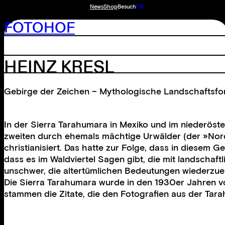
News
Shop
Besuch
EN
FOTOHOF
HEINZ KRESL
Gebirge der Zeichen – Mythologische Landschaftsf
In der Sierra Tarahumara in Mexiko und im niederöste
zweiten durch ehemals mächtige Urwälder (der »Nordw
christianisiert. Das hatte zur Folge, dass in diesem
dass es im Waldviertel Sagen gibt, die mit landschaf
unschwer, die altertümlichen Bedeutungen wiederzue
Die Sierra Tarahumara wurde in den 1930er Jahren vo
stammen die Zitate, die den Fotografien aus der Ta