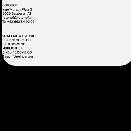
FOTOHOF
Inge Morath Platz 2
5020 Salzburg | AT
fotohof@fotohof.at
Tel +43 662 84 92 96
>GALERIE & >STUDIO
Di–Fr: 15:00–19:00
Sa: 11:00–15:00
>BIBLIOTHEK
Di–Do: 15:00–18:00
& nach Vereinbarung