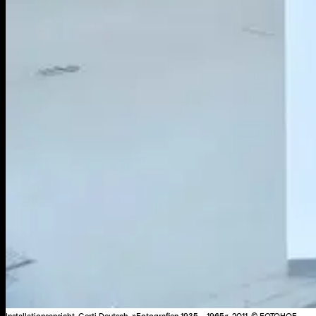
Installationsansicht, Gerti Deutsch, »Fotografien 1935 – 1965«, 2011, © FOTOHOF