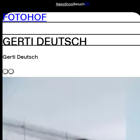
News
Shop
Besuch
EN
FOTOHOF
GERTI DEUTSCH
Gerti Deutsch