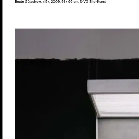
Beate Gütschow, »I5«, 2009, 91 x 66 cm, © VG Bild-Kunst