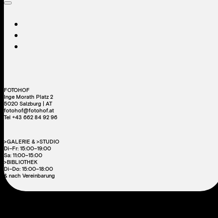
FOTOHOF
Inge Morath Platz 2
5020 Salzburg | AT
fotohof@fotohof.at
Tel +43 662 84 92 96
>GALERIE & >STUDIO
Di–Fr: 15:00–19:00
Sa: 11:00–15:00
>BIBLIOTHEK
Di–Do: 15:00–18:00
& nach Vereinbarung