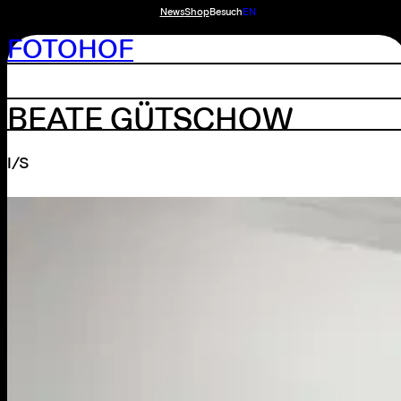
News
Shop
Besuch
EN
FOTOHOF
BEATE GÜTSCHOW
I/S