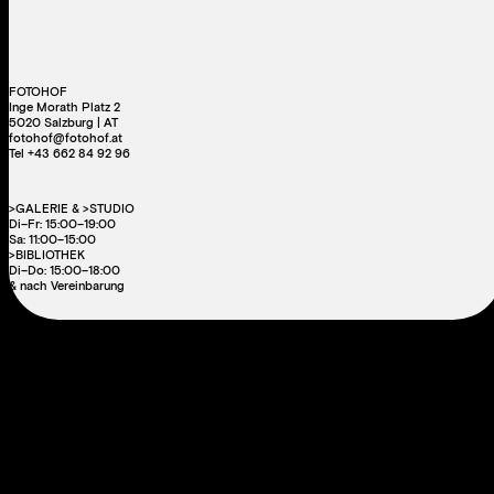
FOTOHOF
Inge Morath Platz 2
5020 Salzburg | AT
fotohof@fotohof.at
Tel +43 662 84 92 96
>GALERIE & >STUDIO
Di–Fr: 15:00–19:00
Sa: 11:00–15:00
>BIBLIOTHEK
Di–Do: 15:00–18:00
& nach Vereinbarung