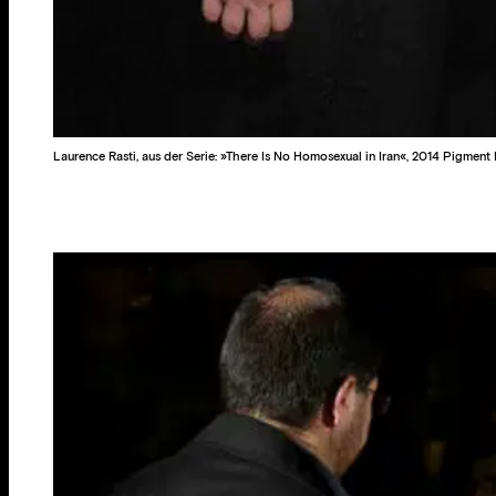
Laurence Rasti, aus der Serie: »There Is No Homosexual in Iran«, 2014 Pigment 