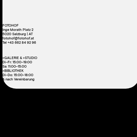
FOTOHOF
Inge Morath Platz 2
5020 Salzburg | AT
fotohof@fotohof.at
Tel +43 662 84 92 96
>GALERIE & >STUDIO
Di–Fr: 15:00–19:00
Sa: 11:00–15:00
>BIBLIOTHEK
Di–Do: 15:00–18:00
& nach Vereinbarung