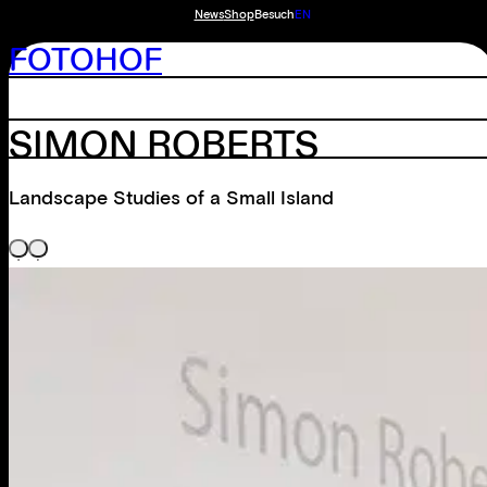
News
Shop
Besuch
EN
FOTOHOF
SIMON ROBERTS
Landscape Studies of a Small Island