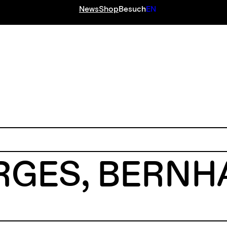
News
Shop
Besuch
EN
GES, BERNHA