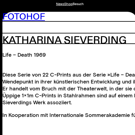
News
Shop
Besuch
FOTOHOF
KATHARINA SIEVERDING
Life – Death 1969
Diese Serie von 22 C-Prints aus der Serie »Life – Dea
Wendepunkt in ihrer künstlerischen Entwicklung und i
Er handelt vom Bruch mit der Theaterwelt, in der si
Üppige 1×1m C-Prints in Stahlrahmen sind auf einem b
Sieverdings Werk assoziiert.
In Kooperation mit
Internationale Sommerakademie fü