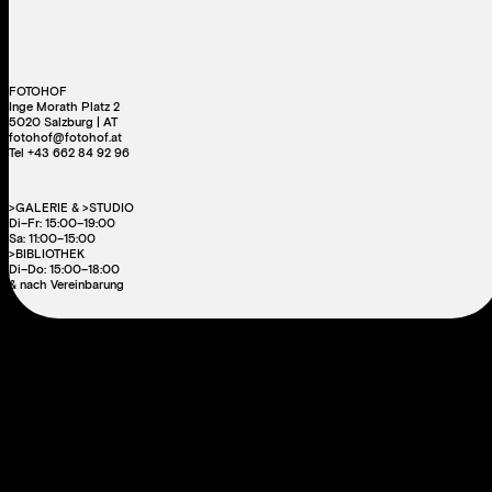
FOTOHOF
Inge Morath Platz 2
5020 Salzburg | AT
fotohof@fotohof.at
Tel +43 662 84 92 96
>GALERIE & >STUDIO
Di–Fr: 15:00–19:00
Sa: 11:00–15:00
>BIBLIOTHEK
Di–Do: 15:00–18:00
& nach Vereinbarung