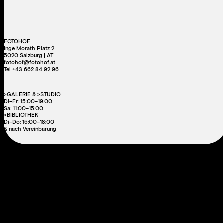
FOTOHOF
Inge Morath Platz 2
5020 Salzburg | AT
fotohof@fotohof.at
Tel +43 662 84 92 96
>GALERIE & >STUDIO
Di–Fr: 15:00–19:00
Sa: 11:00–15:00
>BIBLIOTHEK
Di–Do: 15:00–18:00
& nach Vereinbarung