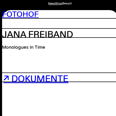
News
Shop
Besuch
FOTOHOF
JANA FREIBAND
Monologues in Time
↗ DOKUMENTE