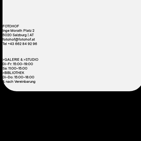
FOTOHOF
Inge Morath Platz 2
5020 Salzburg | AT
fotohof@fotohof.at
Tel +43 662 84 92 96
>GALERIE & >STUDIO
Di–Fr: 15:00–19:00
Sa: 11:00–15:00
>BIBLIOTHEK
Di–Do: 15:00–18:00
& nach Vereinbarung