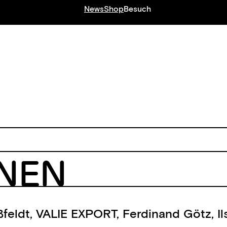
News
Shop
Besuch
ONEN
ßfeldt
,
VALIE EXPORT
,
Ferdinand Götz
,
I