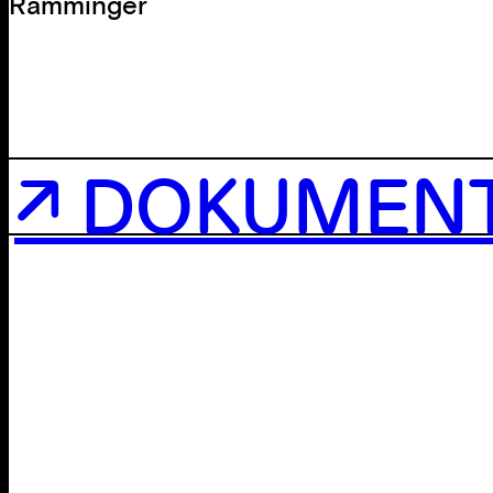
Ramminger
↗ DOKUMEN