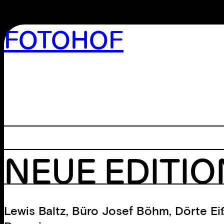
FOTOHOF
>GALERIE
>EDITION
>BIBLIOTHEK
>ARCHIV
>WORKSHOP
NEUE EDITI
Lewis Baltz
,
Büro Josef Böhm
,
Dörte Ei