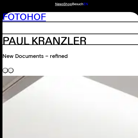
News
Shop
Besuch
EN
FOTOHOF
PAUL KRANZLER
New Documents – refined