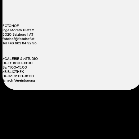
FOTOHOF
Inge Morath Platz 2
5020 Salzburg | AT
fotohof@fotohof.at
Tel +43 662 84 92 96
>GALERIE & >STUDIO
Di–Fr: 15:00–19:00
Sa: 11:00–15:00
>BIBLIOTHEK
Di–Do: 15:00–18:00
& nach Vereinbarung