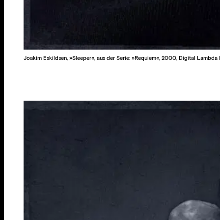
Joakim Eskildsen, »Sleeper«, aus der Serie: »Requiem«, 2000, Digital Lambda 