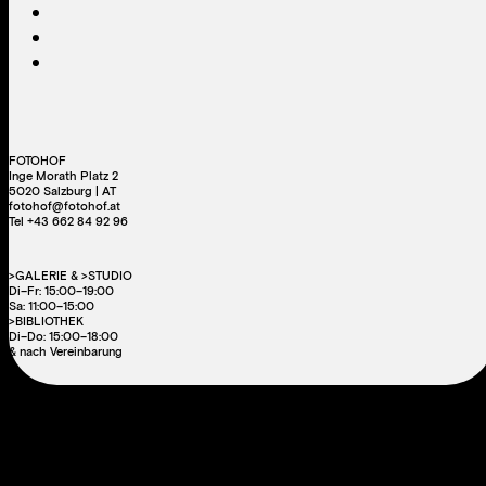
FOTOHOF
Inge Morath Platz 2
5020 Salzburg | AT
fotohof@fotohof.at
Tel +43 662 84 92 96
>GALERIE & >STUDIO
Di–Fr: 15:00–19:00
Sa: 11:00–15:00
>BIBLIOTHEK
Di–Do: 15:00–18:00
& nach Vereinbarung