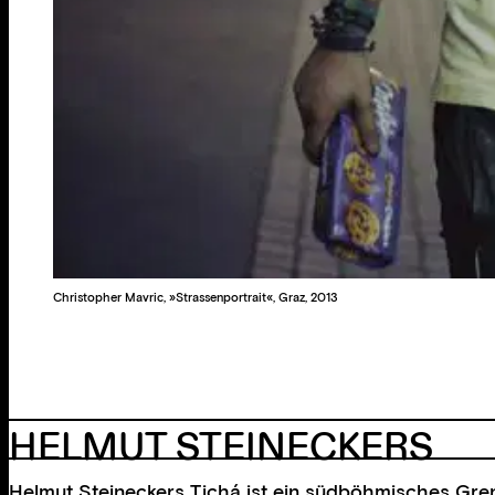
Christopher Mavric, »Strassenportrait«, Graz, 2013
HELMUT STEINECKERS
Helmut Steineckers Tichá ist ein südböhmisches Gre