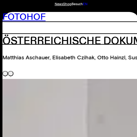
News
Shop
Besuch
EN
FOTOHOF
ÖSTERREICHISCHE DOKU
Matthias Aschauer
,
Elisabeth Czihak
,
Otto Hainzl
,
Sus