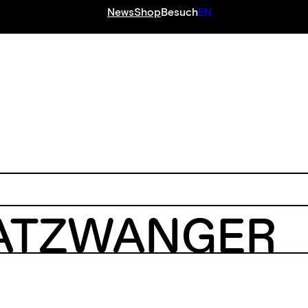
News
Shop
Besuch
EN
 ATZWANGER