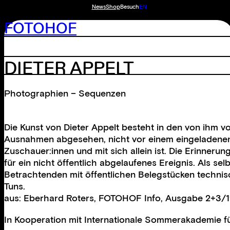
News
Shop
Besuch
EN
FOTOHOF
DIETER APPELT
Photographien – Sequenzen
Die Kunst von Dieter Appelt besteht in den von ihm v
Ausnahmen abgesehen, nicht vor einem eingeladenen 
Zuschauer:innen und mit sich allein ist. Die Erinner
für ein nicht öffentlich abgelaufenes Ereignis. Als s
Betrachtenden mit öffentlichen Belegstücken techni
Tuns.
aus: Eberhard Roters, FOTOHOF Info, Ausgabe 2+3/
In Kooperation mit
Internationale Sommerakademie fü