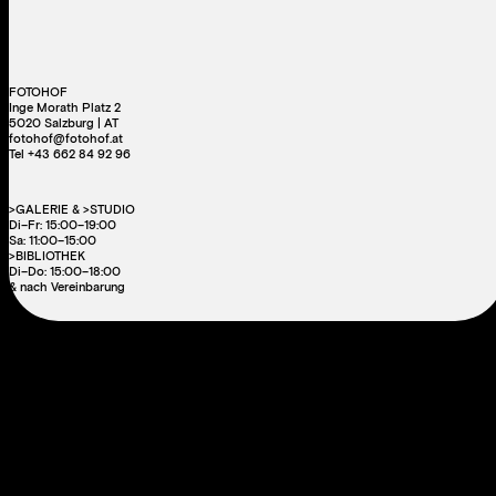
FOTOHOF
Inge Morath Platz 2
5020 Salzburg | AT
fotohof@fotohof.at
Tel +43 662 84 92 96
>GALERIE & >STUDIO
Di–Fr: 15:00–19:00
Sa: 11:00–15:00
>BIBLIOTHEK
Di–Do: 15:00–18:00
& nach Vereinbarung