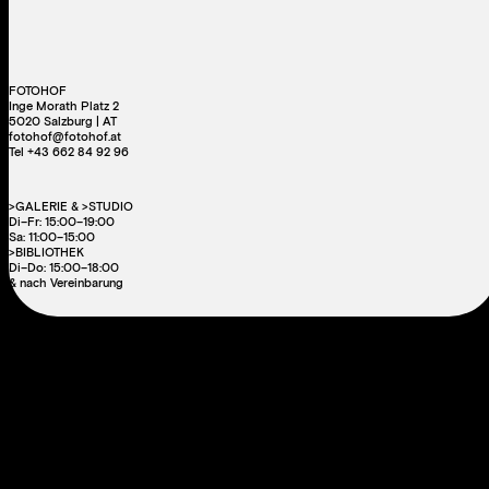
FOTOHOF
Inge Morath Platz 2
5020 Salzburg | AT
fotohof@fotohof.at
Tel +43 662 84 92 96
>GALERIE & >STUDIO
Di–Fr: 15:00–19:00
Sa: 11:00–15:00
>BIBLIOTHEK
Di–Do: 15:00–18:00
& nach Vereinbarung