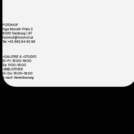
FOTOHOF
Inge Morath Platz 2
5020 Salzburg | AT
fotohof@fotohof.at
Tel +43 662 84 92 96
>GALERIE & >STUDIO
Di–Fr: 15:00–19:00
Sa: 11:00–15:00
>BIBLIOTHEK
Di–Do: 15:00–18:00
& nach Vereinbarung