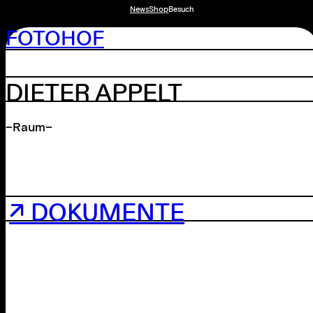
News
Shop
Besuch
FOTOHOF
DIETER APPELT
–Raum–
↗ DOKUMENTE