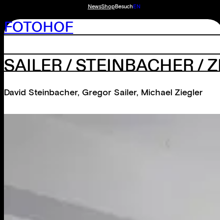
News
Shop
Besuch
EN
FOTOHOF
SAILER / STEINBACHER / 
David Steinbacher
,
Gregor Sailer
,
Michael Ziegler