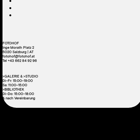
FOTOHOF
Inge Morath Platz 2
5020 Salzburg | AT
fotohof@fotohof.at
Tel +43 662 84 92 96
>GALERIE & >STUDIO
Di–Fr: 15:00–19:00
Sa: 11:00–15:00
>BIBLIOTHEK
Di–Do: 15:00–18:00
& nach Vereinbarung