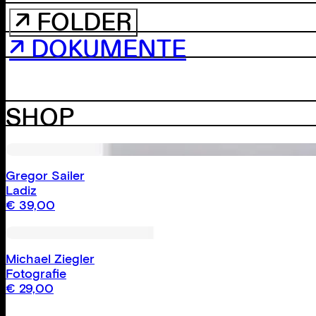
↗ FOLDER
↗ DOKUMENTE
SHOP
Gregor Sailer
Ladiz
€
39,00
Michael Ziegler
Fotografie
€
29,00