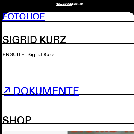
News
Shop
Besuch
FOTOHOF
SIGRID KURZ
ENSUITE: Sigrid Kurz
↗ DOKUMENTE
SHOP