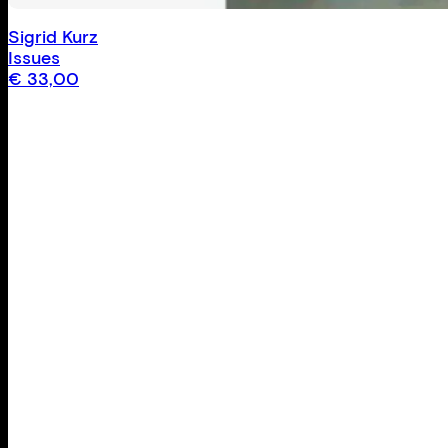
Sigrid Kurz
Issues
€
33,00