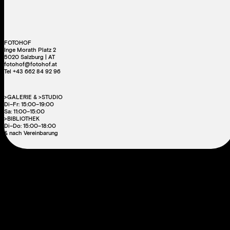
FOTOHOF
Inge Morath Platz 2
5020 Salzburg | AT
fotohof@fotohof.at
Tel +43 662 84 92 96
>GALERIE & >STUDIO
Di–Fr: 15:00–19:00
Sa: 11:00–15:00
>BIBLIOTHEK
Di–Do: 15:00–18:00
& nach Vereinbarung