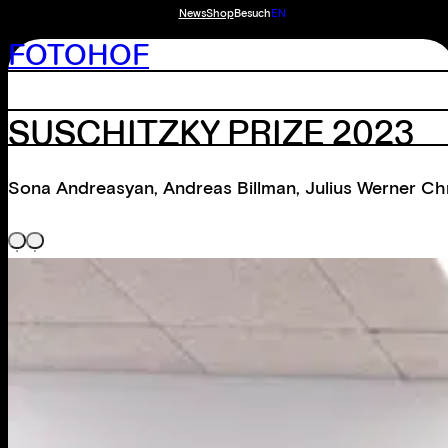
News
Shop
Besuch
EN
FOTOHOF
SUSCHITZKY PRIZE 2023
Sona Andreasyan
,
Andreas Billman
,
Julius Werner C