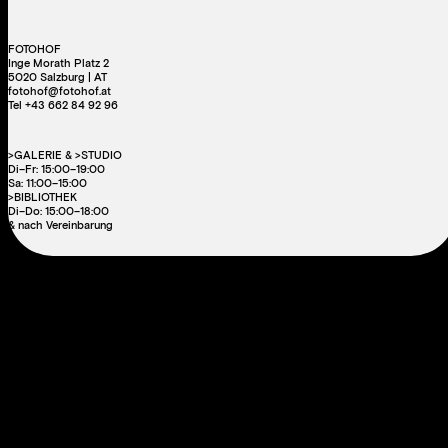
FOTOHOF
Inge Morath Platz 2
5020 Salzburg | AT
fotohof@fotohof.at
Tel +43 662 84 92 96
>GALERIE & >STUDIO
Di–Fr: 15:00–19:00
Sa: 11:00–15:00
>BIBLIOTHEK
Di–Do: 15:00–18:00
& nach Vereinbarung