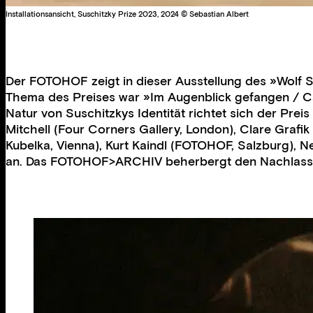
Installationsansicht, Suschitzky Prize 2023, 2024 © Sebastian Albert
Der FOTOHOF zeigt in dieser Ausstellung des »Wolf Su
Thema des Preises war »Im Augenblick gefangen / Ca
Natur von Suschitzkys Identität richtet sich der Prei
Mitchell (Four Corners Gallery, London), Clare Grafi
Kubelka, Vienna), Kurt Kaindl (FOTOHOF, Salzburg), N
an. Das FOTOHOF>ARCHIV beherbergt den Nachlass von