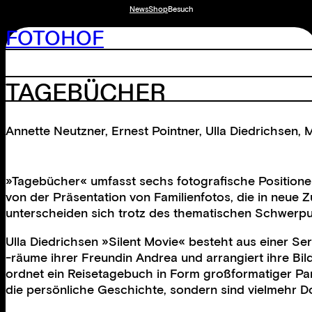
News
Shop
Besuch
FOTOHOF
TAGEBÜCHER
Annette Neutzner
,
Ernest Pointner
,
Ulla Diedrichsen
,
M
»Tagebücher« umfasst sechs fotografische Positionen 
von der Präsentation von Familienfotos, die in neue
unterscheiden sich trotz des thematischen Schwerpun
Ulla Diedrichsen »Silent Movie« besteht aus einer Se
-räume ihrer Freundin Andrea und arrangiert ihre Bi
ordnet ein Reisetagebuch in Form großformatiger Pa
die persönliche Geschichte, sondern sind vielmehr D