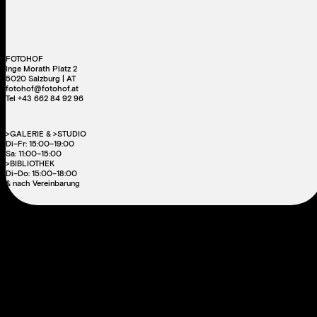
FOTOHOF
Inge Morath Platz 2
5020 Salzburg | AT
fotohof@fotohof.at
Tel +43 662 84 92 96
>GALERIE & >STUDIO
Di–Fr: 15:00–19:00
Sa: 11:00–15:00
>BIBLIOTHEK
Di–Do: 15:00–18:00
& nach Vereinbarung