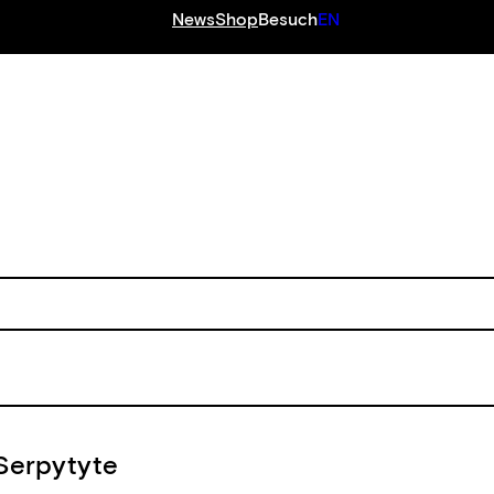
News
Shop
Besuch
EN
 Serpytyte