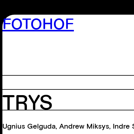
FOTOHOF
>GALERIE
>EDITION
>BIBLIOTHEK
>ARCHIV
>WORKSHOP
TRYS
Ugnius Gelguda
,
Andrew Miksys
,
Indre