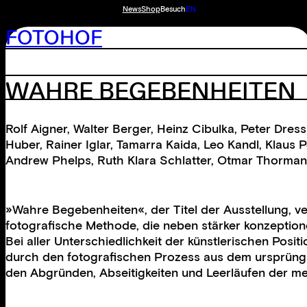
News
Shop
Besuch
EN
FOTOHOF
WAHRE BEGEBENHEITEN
Rolf Aigner
,
Walter Berger
,
Heinz Cibulka
,
Peter Dress
Huber
,
Rainer Iglar
,
Tamarra Kaida
,
Leo Kandl
,
Klaus P
Andrew Phelps
,
Ruth Klara Schlatter
,
Otmar Thorman
»Wahre Begebenheiten«, der Titel der Ausstellung, v
fotografische Methode, die neben stärker konzeptionel
Bei aller Unterschiedlichkeit der künstlerischen Pos
durch den fotografischen Prozess aus dem ursprünglic
den Abgründen, Abseitigkeiten und Leerläufen der me