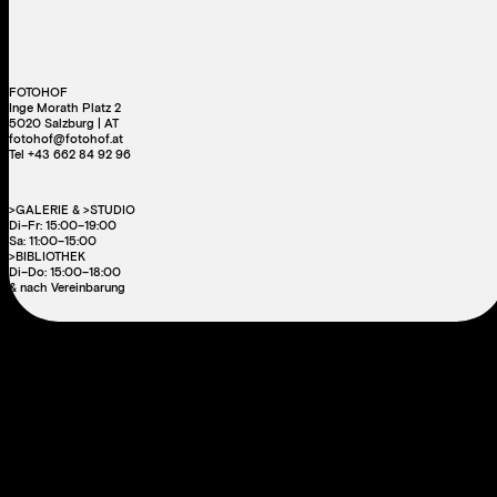
FOTOHOF
Inge Morath Platz 2
5020 Salzburg | AT
fotohof@fotohof.at
Tel +43 662 84 92 96
>GALERIE & >STUDIO
Di–Fr: 15:00–19:00
Sa: 11:00–15:00
>BIBLIOTHEK
Di–Do: 15:00–18:00
& nach Vereinbarung