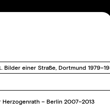
PUBLIKATIONEN
TERMINE
BILDER
KURSPROGRAMM
AUSSTELLUNGEN
DOKUMENTE
EDITIONEN
KATALOG
INFO
INFO
INFO
INFO
INFO
 Bilder einer Straße, Dortmund 1979–19
r Herzogenrath – Berlin 2007–2013