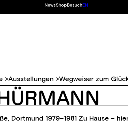
News
Shop
Besuch
EN
ie >Ausstellungen >Wegweiser zum Glück.
CHÜRMANN
aße, Dortmund 1979–1981 Zu Hause – hie