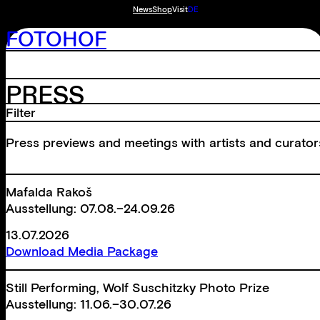
News
Shop
Visit
DE
FOTOHOF
PRESS
Filter
Press previews and meetings with artists and curato
Mafalda Rakoš
Ausstellung: 07.08.–24.09.26
13.07.2026
Download Media Package
Still Performing, Wolf Suschitzky Photo Prize
Ausstellung: 11.06.–30.07.26