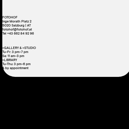
FOTOHOF
Inge Morath Platz 2
5020 Salzburg | AT
fotohof@fotohof.at
Tel +43 662 84 92 96
>GALLERY & >STUDIO
Tu–Fr: 3 pm–7 pm
Sa: 11 am–3 pm
>LIBRARY
Tu–Thu: 3 pm–6 pm
& by appointment