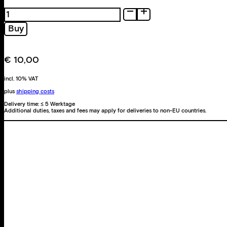
Doug
Stewart
Buy
quantity
€
10,00
incl. 10% VAT
plus
shipping costs
Delivery time:
≤ 5 Werktage
Additional duties, taxes and fees may apply for deliveries to non-EU countries.