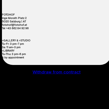
FOTOHOF
Inge Morath Platz 2
5020 Salzburg | AT
fotohof@fotohof.at
Tel +43 662 84 92 96
>GALLERY & >STUDIO
Tu–Fr: 3 pm–7 pm
Sa: 11 am–3 pm
>LIBRARY
Tu–Thu: 3 pm–6 pm
& by appointment
Withdraw from contract