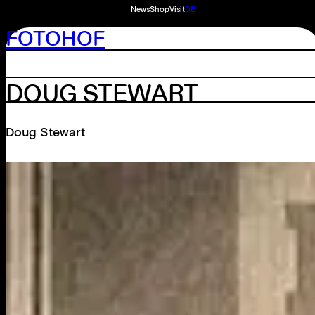
News
Shop
Visit
DE
FOTOHOF
DOUG STEWART
Doug Stewart