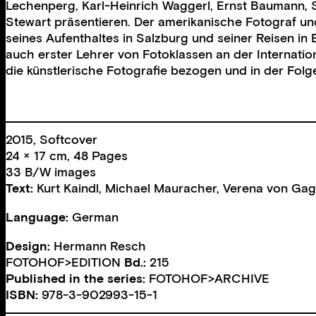
Lechenperg, Karl-Heinrich Waggerl, Ernst Baumann, 
Stewart präsentieren. Der amerikanische Fotograf un
seines Aufenthaltes in Salzburg und seiner Reisen 
auch erster Lehrer von Fotoklassen an der Internat
die künstlerische Fotografie bezogen und in der Fol
2015, Softcover
24 × 17 cm, 48 Pages
33 B/W images
Text:
Kurt Kaindl
,
Michael Mauracher
,
Verena von Gag
Language:
German
Design:
Hermann Resch
FOTOHOF>EDITION
Bd.:
215
Published in the series:
FOTOHOF>ARCHIVE
ISBN:
978-3-902993-15-1