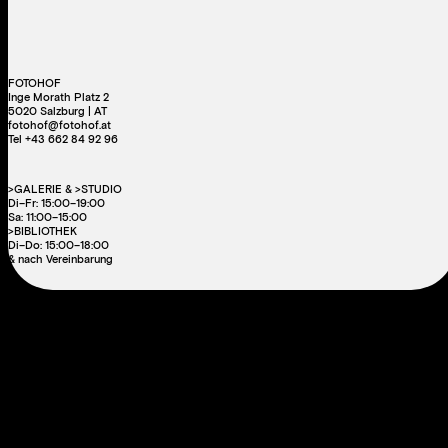
FOTOHOF
Inge Morath Platz 2
5020 Salzburg | AT
fotohof@fotohof.at
Tel +43 662 84 92 96
>GALERIE & >STUDIO
Di–Fr: 15:00–19:00
Sa: 11:00–15:00
>BIBLIOTHEK
Di–Do: 15:00–18:00
& nach Vereinbarung