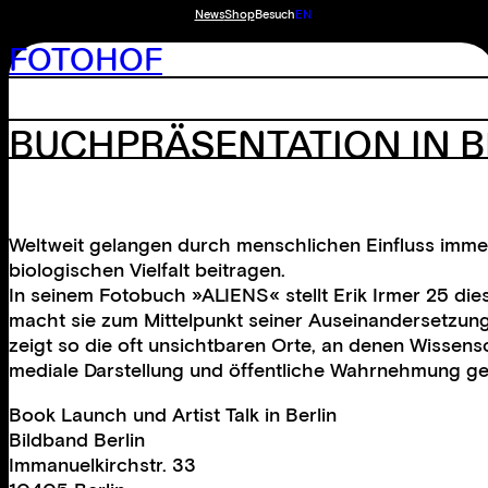
News
Shop
Besuch
EN
FOTOHOF
BUCHPRÄSENTATION IN BE
Weltweit gelangen durch menschlichen Einfluss immer
biologischen Vielfalt beitragen.
In seinem Fotobuch »ALIENS« stellt Erik Irmer 25 dies
macht sie zum Mittelpunkt seiner Auseinandersetzung.
zeigt so die oft unsichtbaren Orte, an denen Wissens
mediale Darstellung und öffentliche Wahrnehmung ge
Book Launch und Artist Talk in Berlin
Bildband Berlin
Immanuelkirchstr. 33