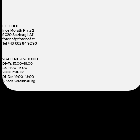
FOTOHOF
Inge Morath Platz 2
5020 Salzburg | AT
fotohof@fotohof.at
Tel +43 662 84 92 96
>GALERIE & >STUDIO
Di–Fr: 15:00–19:00
Sa: 11:00–15:00
>BIBLIOTHEK
Di–Do: 15:00–18:00
& nach Vereinbarung