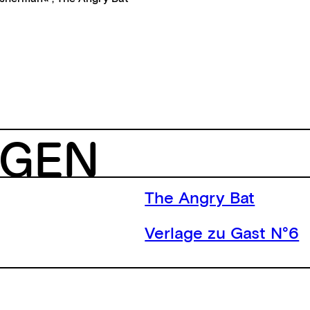
NGEN
The Angry Bat
Verlage zu Gast N°6