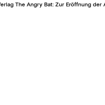
erlag The Angry Bat: Zur Eröffnung der 