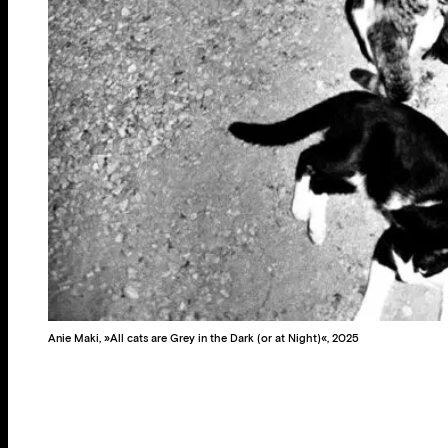
Anie Maki, »All cats are Grey in the Dark (or at Night)«, 2025