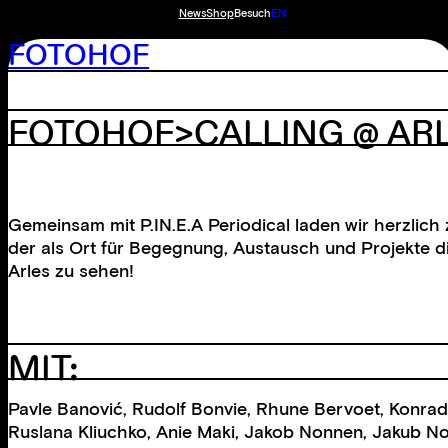
News
Shop
Besuch
EN
FOTOHOF
FOTOHOF>CALLING @ AR
Gemeinsam mit P.IN.E.A Periodical laden wir herzlich
der als Ort für Begegnung, Austausch und Projekte di
Arles zu sehen!
MIT:
Pavle Banović, Rudolf Bonvie, Rhune Bervoet, Konrad
Ruslana Kliuchko, Anie Maki, Jakob Nonnen, Jakub No