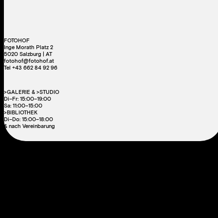
FOTOHOF
Inge Morath Platz 2
5020 Salzburg | AT
fotohof@fotohof.at
Tel +43 662 84 92 96
>GALERIE & >STUDIO
Di–Fr: 15:00–19:00
Sa: 11:00–15:00
>BIBLIOTHEK
Di–Do: 15:00–18:00
& nach Vereinbarung