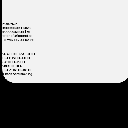
FOTOHOF
Inge Morath Platz 2
5020 Salzburg | AT
fotohof@fotohof.at
Tel +43 662 84 92 96
>GALERIE & >STUDIO
Di–Fr: 15:00–19:00
Sa: 11:00–15:00
>BIBLIOTHEK
Di–Do: 15:00–18:00
& nach Vereinbarung