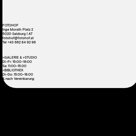
FOTOHOF
Inge Morath Platz 2
5020 Salzburg | AT
fotohof@fotohof.at
Tel +43 662 84 92 96
>GALERIE & >STUDIO
Di–Fr: 15:00–19:00
Sa: 11:00–15:00
>BIBLIOTHEK
Di–Do: 15:00–18:00
& nach Vereinbarung