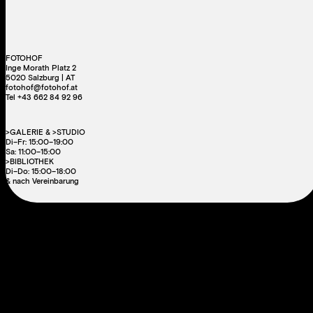
FOTOHOF
Inge Morath Platz 2
5020 Salzburg | AT
fotohof@fotohof.at
Tel +43 662 84 92 96
>GALERIE & >STUDIO
Di–Fr: 15:00–19:00
Sa: 11:00–15:00
>BIBLIOTHEK
Di–Do: 15:00–18:00
& nach Vereinbarung