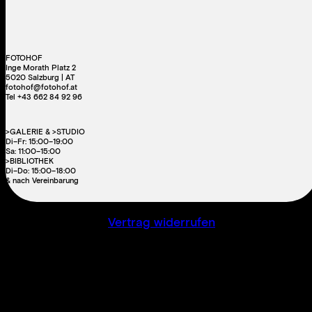
FOTOHOF
Inge Morath Platz 2
5020 Salzburg | AT
fotohof@fotohof.at
Tel +43 662 84 92 96
>GALERIE & >STUDIO
Di–Fr: 15:00–19:00
Sa: 11:00–15:00
>BIBLIOTHEK
Di–Do: 15:00–18:00
& nach Vereinbarung
Vertrag widerrufen