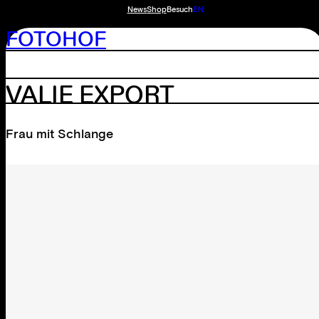
News
Shop
Besuch
EN
FOTOHOF
VALIE EXPORT
Frau mit Schlange