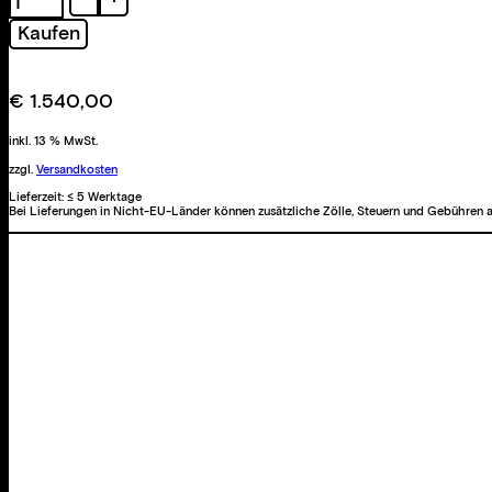
mit
Kaufen
Schlange
Menge
€
1.540,00
inkl. 13 % MwSt.
zzgl.
Versandkosten
Lieferzeit:
≤ 5 Werktage
Bei Lieferungen in Nicht-EU-Länder können zusätzliche Zölle, Steuern und Gebühren a