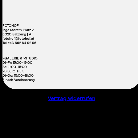
FOTOHOF
Inge Morath Platz 2
5020 Salzburg | AT
fotohof@fotohof.at
Tel +43 662 84 92 96
>GALERIE & >STUDIO
Di–Fr: 15:00–19:00
Sa: 11:00–15:00
>BIBLIOTHEK
Di–Do: 15:00–18:00
& nach Vereinbarung
Vertrag widerrufen